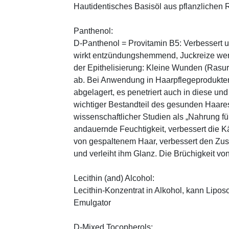
Hautidentisches Basisöl aus pflanzlichen Ro
Panthenol:
D-Panthenol = Provitamin B5: Verbessert 
wirkt entzündungshemmend, Juckreize wer
der Epithelisierung: Kleine Wunden (Rasu
ab. Bei Anwendung in Haarpflegeprodukten
abgelagert, es penetriert auch in diese und
wichtiger Bestandteil des gesunden Haares 
wissenschaftlicher Studien als „Nahrung fü
andauernde Feuchtigkeit, verbessert die K
von gespaltenem Haar, verbessert den Zus
und verleiht ihm Glanz. Die Brüchigkeit vo
Lecithin (and) Alcohol:
Lecithin-Konzentrat in Alkohol, kann Lipo
Emulgator
D-Mixed Tocopherols: