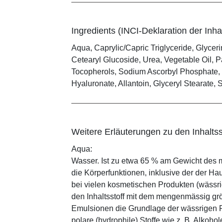
Ingredients (INCI-Deklaration der Inhal
Aqua, Caprylic/Capric Triglyceride, Glycer
Cetearyl Glucoside, Urea, Vegetable Oil, P
Tocopherols, Sodium Ascorbyl Phosphate, 
Hyaluronate, Allantoin, Glyceryl Stearate, 
Weitere Erläuterungen zu den Inhaltss
Aqua:
Wasser. Ist zu etwa 65 % am Gewicht des m
die Körperfunktionen, inklusive der der Ha
bei vielen kosmetischen Produkten (wässr
den Inhaltsstoff mit dem mengenmässig grös
Emulsionen die Grundlage der wässrigen Ph
polare (hydrophile) Stoffe wie z. B. Alkoho