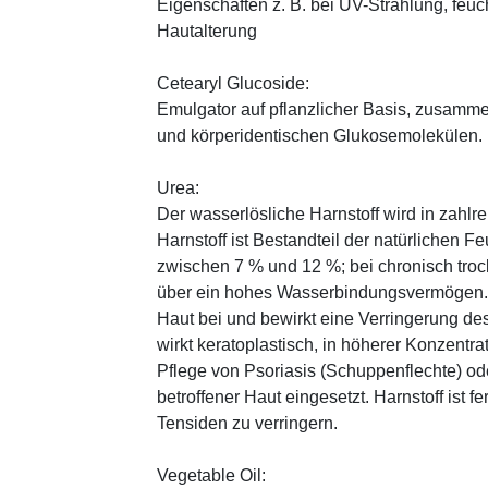
Eigenschaften z. B. bei UV-Strahlung, feuc
Hautalterung
Cetearyl Glucoside:
Emulgator auf pflanzlicher Basis, zusamme
und körperidentischen Glukosemolekülen.
Urea:
Der wasserlösliche Harnstoff wird in zahlr
Harnstoff ist Bestandteil der natürlichen F
zwischen 7 % und 12 %; bei chronisch trock
über ein hohes Wasserbindungsvermögen. E
Haut bei und bewirkt eine Verringerung de
wirkt keratoplastisch, in höherer Konzentra
Pflege von Psoriasis (Schuppenflechte) ode
betroffener Haut eingesetzt. Harnstoff ist fe
Tensiden zu verringern.
Vegetable Oil: