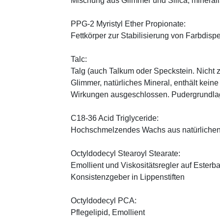
Mischung aus Glimmer und Silica; minerali
PPG-2 Myristyl Ether Propionate:
Fettkörper zur Stabilisierung von Farbdisp
Talc:
Talg (auch Talkum oder Speckstein. Nicht 
Glimmer, natürliches Mineral, enthält kein
Wirkungen ausgeschlossen. Pudergrundlage
C18-36 Acid Triglyceride:
Hochschmelzendes Wachs aus natürlichen
Octyldodecyl Stearoyl Stearate:
Emollient und Viskositätsregler auf Esterb
Konsistenzgeber in Lippenstiften
Octyldodecyl PCA:
Pflegelipid, Emollient