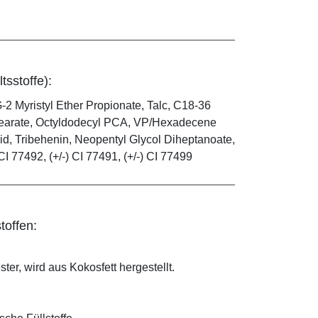
tsstoffe):
-2 Myristyl Ether Propionate, Talc, C18-36
 Stearate, Octyldodecyl PCA, VP/Hexadecene
id, Tribehenin, Neopentyl Glycol Diheptanoate,
CI 77492, (+/-) CI 77491, (+/-) CI 77499
toffen:
ter, wird aus Kokosfett hergestellt.