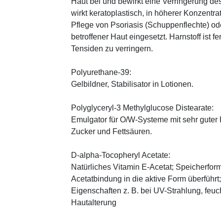
Haut bei und bewirkt eine Verringerung de
wirkt keratoplastisch, in höherer Konzentra
Pflege von Psoriasis (Schuppenflechte) ode
betroffener Haut eingesetzt. Harnstoff ist fe
Tensiden zu verringern.
Polyurethane-39:
Gelbildner, Stabilisator in Lotionen.
Polyglyceryl-3 Methylglucose Distearate:
Emulgator für O/W-Systeme mit sehr guter 
Zucker und Fettsäuren.
D-alpha-Tocopheryl Acetate:
Natürliches Vitamin E-Acetat; Speicherform
Acetatbindung in die aktive Form überführt
Eigenschaften z. B. bei UV-Strahlung, feuc
Hautalterung