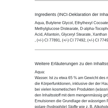
Ingredients (INCI-Deklaration der Inhal
Aqua, Butylene Glycol, Ethylhexyl Cocoate
Methylglucose Distearate, D-alpha-Tocophe
Acid, Allantoin, Glyceryl Stearate, Xanth
, (+/-) CI 77891, (+/-) CI 77492, (+/-) CI 774
Weitere Erläuterungen zu den Inhaltss
Aqua:
Wasser. Ist zu etwa 65 % am Gewicht des m
die Körperfunktionen, inklusive der der Ha
bei vielen kosmetischen Produkten (wässr
den Inhaltsstoff mit dem mengenmässig grös
Emulsionen die Grundlage der wässrigen Ph
polare (hydrophile) Stoffe wie z. B. Alkoho