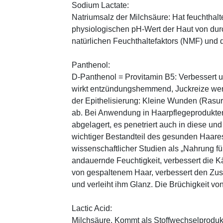
Sodium Lactate:
Natriumsalz der Milchsäure: Hat feuchthal
physiologischen pH-Wert der Haut von durch
natürlichen Feuchthaltefaktors (NMF) und
Panthenol:
D-Panthenol = Provitamin B5: Verbessert 
wirkt entzündungshemmend, Juckreize wer
der Epithelisierung: Kleine Wunden (Rasu
ab. Bei Anwendung in Haarpflegeprodukten
abgelagert, es penetriert auch in diese und
wichtiger Bestandteil des gesunden Haares 
wissenschaftlicher Studien als „Nahrung fü
andauernde Feuchtigkeit, verbessert die K
von gespaltenem Haar, verbessert den Zus
und verleiht ihm Glanz. Die Brüchigkeit vo
Lactic Acid:
Milchsäure. Kommt als Stoffwechselprodukt 