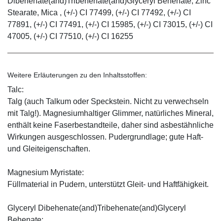
Dibehenate(and)Tribehenate(and)Glyceryl Behenate, Zinc
Stearate, Mica , (+/-) CI 77499, (+/-) CI 77492, (+/-) CI
77891, (+/-) CI 77491, (+/-) CI 15985, (+/-) CI 73015, (+/-) CI
47005, (+/-) CI 77510, (+/-) CI 16255
Weitere Erläuterungen zu den Inhaltsstoffen:
Talc:
Talg (auch Talkum oder Speckstein. Nicht zu verwechseln
mit Talg!). Magnesiumhaltiger Glimmer, natürliches Mineral,
enthält keine Faserbestandteile, daher sind asbestähnliche
Wirkungen ausgeschlossen. Pudergrundlage; gute Haft-
und Gleiteigenschaften.
Magnesium Myristate:
Füllmaterial in Pudern, unterstützt Gleit- und Haftfähigkeit.
Glyceryl Dibehenate(and)Tribehenate(and)Glyceryl
Behenate: