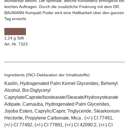
wunderbar betont. Die optimale, weiche Konsistenz ermöglicht ein
leichtes Auftragen. Durch die zusätzliche Fixierung mit dem DR.
BAUMANN Kompakt Puder wird eine Haltbarkeit über den ganzen
Tag erreicht.
1,14 g Stift
Art.-Nr. 7323
Ingredients (INCI-Deklaration der Inhaltsstoffe):
Kaolin, Hydrogenated Palm Kernel Glycerides, Behenyl
Alcohol, Bis-Diglyceryl
Caprylate/Caprate/Isostearate/Stearate/Hydroxystearate
Adipate, Carnauba, Hydrogenated Palm Glycerides,
Jojoba Esters, Caprylic/Capric Triglyceride, Stearkonium
Hectorite, Propylene Carbonate, Mica , (+/-) CI 77491,
(+/-) CI 77492, (+/-) CI 77891, (+/-) CI 42090:2, (+/-) CI