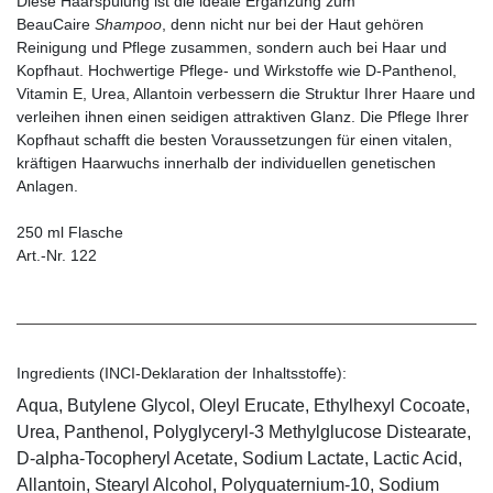
Diese Haarspülung ist die ideale Ergänzung zum
BeauCaire
Shampoo
, denn nicht nur bei der Haut gehören
Reinigung und Pflege zusammen, sondern auch bei Haar und
Kopfhaut. Hochwertige Pflege- und Wirkstoffe wie D-Panthenol,
Vitamin E, Urea, Allantoin verbessern die Struktur Ihrer Haare und
verleihen ihnen einen seidigen attraktiven Glanz. Die Pflege Ihrer
Kopfhaut schafft die besten Voraussetzungen für einen vitalen,
kräftigen Haarwuchs innerhalb der individuellen genetischen
Anlagen.
250 ml Flasche
Art.-Nr. 122
Ingredients (INCI-Deklaration der Inhaltsstoffe):
Aqua, Butylene Glycol, Oleyl Erucate, Ethylhexyl Cocoate,
Urea, Panthenol, Polyglyceryl-3 Methylglucose Distearate,
D-alpha-Tocopheryl Acetate, Sodium Lactate, Lactic Acid,
Allantoin, Stearyl Alcohol, Polyquaternium-10, Sodium