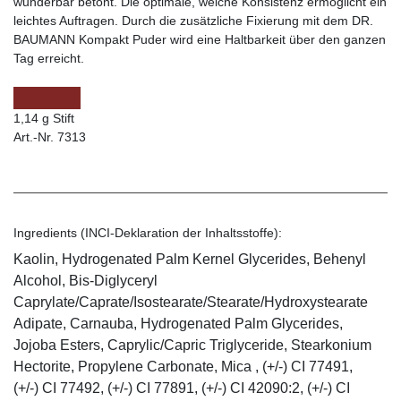
wunderbar betont. Die optimale, weiche Konsistenz ermöglicht ein
leichtes Auftragen. Durch die zusätzliche Fixierung mit dem DR.
BAUMANN Kompakt Puder wird eine Haltbarkeit über den ganzen
Tag erreicht.
1,14 g Stift
Art.-Nr. 7313
Ingredients (INCI-Deklaration der Inhaltsstoffe):
Kaolin, Hydrogenated Palm Kernel Glycerides, Behenyl
Alcohol, Bis-Diglyceryl
Caprylate/Caprate/Isostearate/Stearate/Hydroxystearate
Adipate, Carnauba, Hydrogenated Palm Glycerides,
Jojoba Esters, Caprylic/Capric Triglyceride, Stearkonium
Hectorite, Propylene Carbonate, Mica , (+/-) CI 77491,
(+/-) CI 77492, (+/-) CI 77891, (+/-) CI 42090:2, (+/-) CI