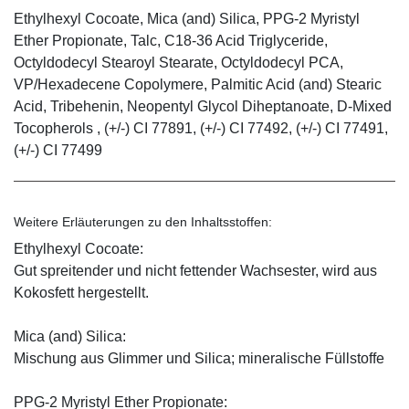
Ethylhexyl Cocoate, Mica (and) Silica, PPG-2 Myristyl
Ether Propionate, Talc, C18-36 Acid Triglyceride,
Octyldodecyl Stearoyl Stearate, Octyldodecyl PCA,
VP/Hexadecene Copolymere, Palmitic Acid (and) Stearic
Acid, Tribehenin, Neopentyl Glycol Diheptanoate, D-Mixed
Tocopherols , (+/-) CI 77891, (+/-) CI 77492, (+/-) CI 77491,
(+/-) CI 77499
Weitere Erläuterungen zu den Inhaltsstoffen:
Ethylhexyl Cocoate:
Gut spreitender und nicht fettender Wachsester, wird aus
Kokosfett hergestellt.
Mica (and) Silica:
Mischung aus Glimmer und Silica; mineralische Füllstoffe
PPG-2 Myristyl Ether Propionate: