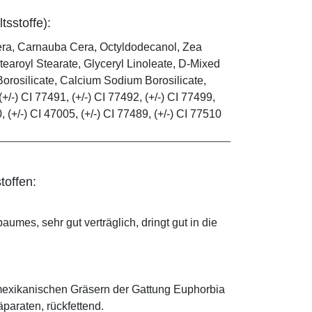
tsstoffe):
era, Carnauba Cera, Octyldodecanol, Zea
tearoyl Stearate, Glyceryl Linoleate, D-Mixed
orosilicate, Calcium Sodium Borosilicate,
(+/-) CI 77491, (+/-) CI 77492, (+/-) CI 77499,
0, (+/-) CI 47005, (+/-) CI 77489, (+/-) CI 77510
toffen:
mes, sehr gut verträglich, dringt gut in die
mexikanischen Gräsern der Gattung Euphorbia
äparaten, rückfettend.