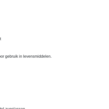
t
or gebruik in levensmiddelen.
ttel zugelassen