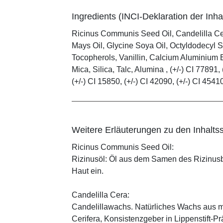
Ingredients (INCI-Deklaration der Inhal
Ricinus Communis Seed Oil, Candelilla C
Mays Oil, Glycine Soya Oil, Octyldodecyl S
Tocopherols, Vanillin, Calcium Aluminium B
Mica, Silica, Talc, Alumina , (+/-) CI 77891, 
(+/-) CI 15850, (+/-) CI 42090, (+/-) CI 4541
Weitere Erläuterungen zu den Inhaltss
Ricinus Communis Seed Oil:
Rizinusöl: Öl aus dem Samen des Rizinusbau
Haut ein.
Candelilla Cera:
Candelillawachs. Natürliches Wachs aus 
Cerifera, Konsistenzgeber in Lippenstift-Pr