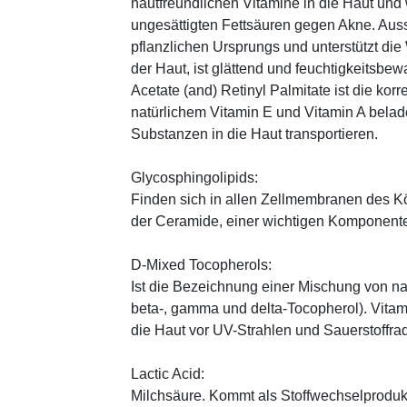
hautfreundlichen Vitamine in die Haut und
ungesättigten Fettsäuren gegen Akne. Auss
pflanzlichen Ursprungs und unterstützt die
der Haut, ist glättend und feuchtigkeitsbe
Acetate (and) Retinyl Palmitate ist die kor
natürlichem Vitamin E und Vitamin A belad
Substanzen in die Haut transportieren.
Glycosphingolipids:
Finden sich in allen Zellmembranen des Kör
der Ceramide, einer wichtigen Komponente 
D-Mixed Tocopherols:
Ist die Bezeichnung einer Mischung von na
beta-, gamma und delta-Tocopherol). Vitami
die Haut vor UV-Strahlen und Sauerstoffrad
Lactic Acid:
Milchsäure. Kommt als Stoffwechselprodukt 