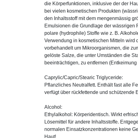
die Körperfunktionen, inklusive der der Ha
bei vielen kosmetischen Produkten (wässr
den Inhaltsstoff mit dem mengenmässig grös
Emulsionen die Grundlage der wässrigen Ph
polare (hydrophile) Stoffe wie z. B. Alkoho
Verwendung in kosmetischen Mitteln wird d
vorbehandelt um Mikroorganismen, die zum
gelöste Salze, die unter Umständen die St
beeinträchtigen, zu entfernen (Entkeimung
Caprylic/Capric/Stearic Triglyceride:
Pflanzliches Neutralfett. Enthält fast alle
verfügt über rückfettende und schützende 
Alcohol:
Ethylalkohol: Körperidentisch. Wirkt erfrisc
Lösemittel für andere Inhaltsstoffe. Entg
normalen Einsatzkonzentrationen keine Ge
Haut!