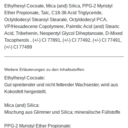
Ethylhexyl Cocoate, Mica (and) Silica, PPG-2 Myristyl
Ether Propionate, Talc, C18-36 Acid Triglyceride,
Octyldodecyl Stearoyl Stearate, Octyldodecyl PCA,
VP/Hexadecene Copolymere, Palmitic Acid (and) Stearic
Acid, Tribehenin, Neopentyl Glycol Diheptanoate, D-Mixed
Tocopherols , (+/-) CI 77891, (+/-) CI 77492, (+/-) CI 77491,
(+/-) CI 77499
Weitere Erläuterungen zu den Inhaltsstoffen:
Ethylhexyl Cocoate:
Gut spreitender und nicht fettender Wachsester, wird aus
Kokosfett hergestellt.
Mica (and) Silica:
Mischung aus Glimmer und Silica; mineralische Füllstoffe
PPG-2 Myristyl Ether Propionate: