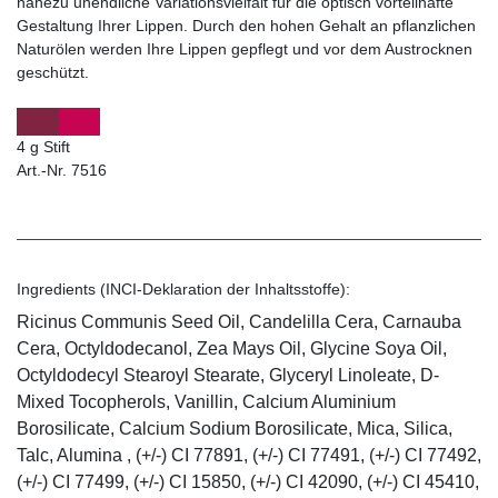
nahezu unendliche Variationsvielfalt für die optisch vorteilhafte
Gestaltung Ihrer Lippen. Durch den hohen Gehalt an pflanzlichen
Naturölen werden Ihre Lippen gepflegt und vor dem Austrocknen
geschützt.
4 g Stift
Art.-Nr. 7516
Ingredients (INCI-Deklaration der Inhaltsstoffe):
Ricinus Communis Seed Oil, Candelilla Cera, Carnauba
Cera, Octyldodecanol, Zea Mays Oil, Glycine Soya Oil,
Octyldodecyl Stearoyl Stearate, Glyceryl Linoleate, D-
Mixed Tocopherols, Vanillin, Calcium Aluminium
Borosilicate, Calcium Sodium Borosilicate, Mica, Silica,
Talc, Alumina , (+/-) CI 77891, (+/-) CI 77491, (+/-) CI 77492,
(+/-) CI 77499, (+/-) CI 15850, (+/-) CI 42090, (+/-) CI 45410,