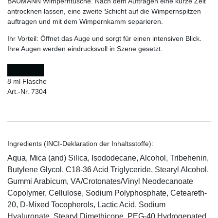
BAUMANN Wimperntusche. Nach dem Auftragen eine kurze Zeit
antrocknen lassen, eine zweite Schicht auf die Wimpernspitzen
auftragen und mit dem Wimpernkamm separieren.
Ihr Vorteil:
Öffnet das Auge und sorgt für einen intensiven Blick.
Ihre Augen werden eindrucksvoll in Szene gesetzt.
8 ml Flasche
Art.-Nr. 7304
Ingredients (INCI-Deklaration der Inhaltsstoffe):
Aqua, Mica (and) Silica, Isododecane, Alcohol, Tribehenin,
Butylene Glycol, C18-36 Acid Triglyceride, Stearyl Alcohol,
Gummi Arabicum, VA/Crotonates/Vinyl Neodecanoate
Copolymer, Cellulose, Sodium Polyphosphate, Ceteareth-
20, D-Mixed Tocopherols, Lactic Acid, Sodium
Hyaluronate, Stearyl Dimethicone, PEG-40 Hydrogenated