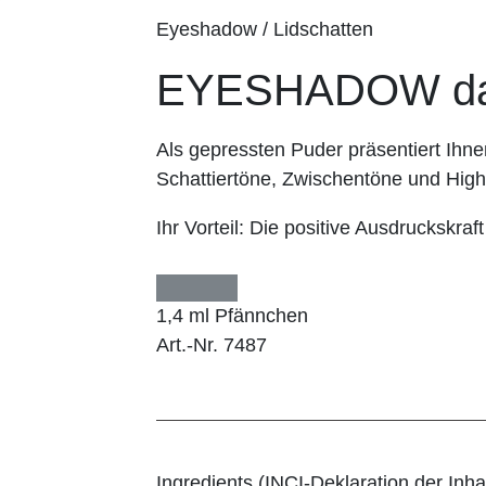
Eyeshadow / Lidschatten
EYESHADOW dar
Als gepressten Puder präsentiert I
Schattiertöne, Zwischentöne und Highl
Ihr Vorteil:
Die positive Ausdruckskraft
1,4 ml Pfännchen
Art.-Nr. 7487
Ingredients (INCI-Deklaration der Inhal