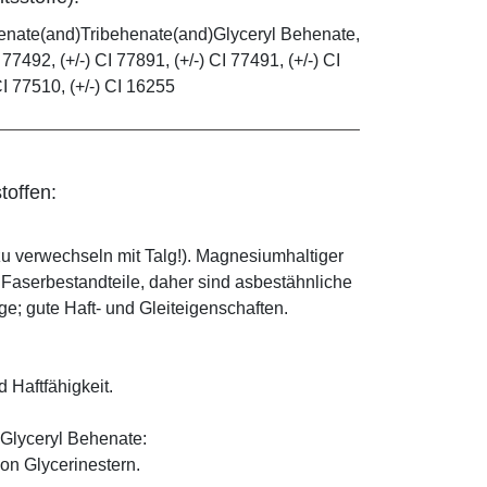
henate(and)Tribehenate(and)Glyceryl Behenate,
 77492, (+/-) CI 77891, (+/-) CI 77491, (+/-) CI
CI 77510, (+/-) CI 16255
toffen:
zu verwechseln mit Talg!). Magnesiumhaltiger
e Faserbestandteile, daher sind asbestähnliche
; gute Haft- und Gleiteigenschaften.
d Haftfähigkeit.
Glyceryl Behenate:
on Glycerinestern.