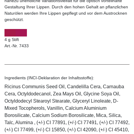
nahezu unendliche Variationsvielfalt für die optisch vorteilhafte
Gestaltung Ihrer Lippen. Durch den hohen Gehalt an pflanzlichen
Naturölen werden Ihre Lippen gepflegt und vor dem Austrocknen
geschützt.
4 g Stift
Art.-Nr. 7433
Ingredients (INCI-Deklaration der Inhaltsstoffe):
Ricinus Communis Seed Oil, Candelilla Cera, Carnauba
Cera, Octyldodecanol, Zea Mays Oil, Glycine Soya Oil,
Octyldodecyl Stearoyl Stearate, Glyceryl Linoleate, D-
Mixed Tocopherols, Vanillin, Calcium Aluminium
Borosilicate, Calcium Sodium Borosilicate, Mica, Silica,
Talc, Alumina , (+/-) CI 77891, (+/-) CI 77491, (+/-) CI 77492,
(+/-) CI 77499, (+/-) CI 15850, (+/-) CI 42090, (+/-) CI 45410,