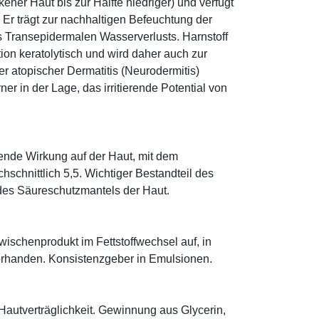
ener Haut bis zur Hälfte niedriger) und verfügt
r trägt zur nachhaltigen Befeuchtung der
s Transepidermalen Wasserverlusts. Harnstoff
tion keratolytisch und wird daher auch zur
r atopischer Dermatitis (Neurodermitis)
rner in der Lage, das irritierende Potential von
tende Wirkung auf der Haut, mit dem
schnittlich 5,5. Wichtiger Bestandteil des
 des Säureschutzmantels der Haut.
 Zwischenprodukt im Fettstoffwechsel auf, in
orhanden. Konsistenzgeber in Emulsionen.
Hautverträglichkeit. Gewinnung aus Glycerin,