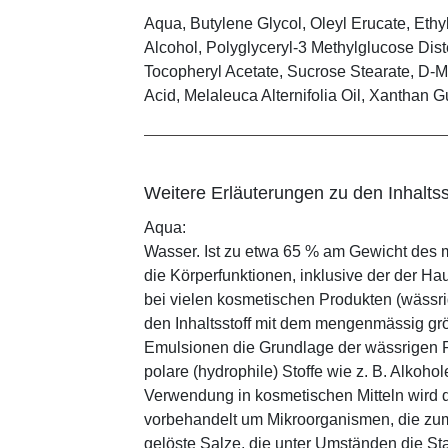
Aqua, Butylene Glycol, Oleyl Erucate, Ethy
Alcohol, Polyglyceryl-3 Methylglucose Dist
Tocopheryl Acetate, Sucrose Stearate, D-Mi
Acid, Melaleuca Alternifolia Oil, Xanthan 
Weitere Erläuterungen zu den Inhaltss
Aqua:
Wasser. Ist zu etwa 65 % am Gewicht des m
die Körperfunktionen, inklusive der der Ha
bei vielen kosmetischen Produkten (wässr
den Inhaltsstoff mit dem mengenmässig grös
Emulsionen die Grundlage der wässrigen Ph
polare (hydrophile) Stoffe wie z. B. Alkoho
Verwendung in kosmetischen Mitteln wird d
vorbehandelt um Mikroorganismen, die zum
gelöste Salze, die unter Umständen die St