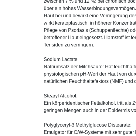
zwischen 7 % und 12 %; bei chronisch trock
über ein hohes Wasserbindungsvermögen. E
Haut bei und bewirkt eine Verringerung de
wirkt keratoplastisch, in höherer Konzentra
Pflege von Psoriasis (Schuppenflechte) ode
betroffener Haut eingesetzt. Harnstoff ist fe
Tensiden zu verringern.
Sodium Lactate:
Natriumsalz der Milchsäure: Hat feuchthal
physiologischen pH-Wert der Haut von durch
natürlichen Feuchthaltefaktors (NMF) und
Stearyl Alcohol:
Ein körperidentischer Fettalkohol, tritt als
geringen Mengen auch in der Epidermis v
Polyglyceryl-3 Methylglucose Distearate:
Emulgator für O/W-Systeme mit sehr guter 